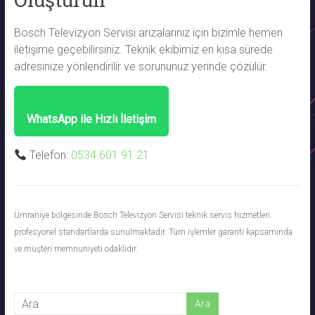
Bosch Televizyon Servisi arızalarınız için bizimle hemen
iletişime geçebilirsiniz. Teknik ekibimiz en kısa sürede
adresinize yönlendirilir ve sorununuz yerinde çözülür.
WhatsApp ile Hızlı İletişim
Telefon:
0534 601 91 21
Ümraniye bölgesinde Bosch Televizyon Servisi teknik servis hizmetleri
profesyonel standartlarda sunulmaktadır. Tüm işlemler garanti kapsamında
ve müşteri memnuniyeti odaklıdır.