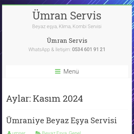
Skip
Ümran Servis
to
content
Beyaz eşya, Klima, Kombi Servisi
Ümran Servis
WhatsApp & İletişim:
0534 601 91 21
Menü
Aylar:
Kasım 2024
Ümraniye Beyaz Eşya Servisi
umser
Beyaz Eşya
,
Genel